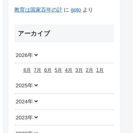
教育は国家百年の計
に
goto
より
アーカイブ
2026年
8月
7月
6月
5月
4月
3月
2月
1月
2025年
2024年
2023年