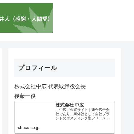
プロフィール
株式会社中広 代表取締役会長
後藤一俊
株式会社 中広
「中広」公式サイト｜総合広告会
社であり、媒体社として自社ブラ
ンドのポスティング型フリーメデ
ィア、ハッピーメディア®『地域み
っちゃく生活情報誌®』を全国で
chuco.co.jp
1100万部以上展開しています。