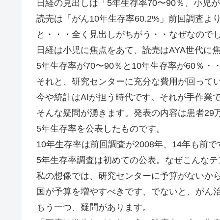
日経の見出しは「5年生存率70〜90％、小児
読売は「がん10年生存率60.2%」前回調査より
と・・・全く見出しがちがう・・なぜなので
日経は小児に焦点をあて、読売はAYA世代に
5年生存率が70〜90％と10年生存率が60％
それと、研究センターに充分な費用が回って
今や統計はAIが担う時代です。それが手作業
そんな疑問が湧きます。発表の内容は患者29
5年生存率を公表したものです。
10年生存率は前回調査が2008年、14年も前で
5年生存率調査は初めての公表。なぜこんなテ
私の想像では、研究センターに予算がないか
国が予算を増やすべきです、でないと、がん
もう一つ、疑問があります。