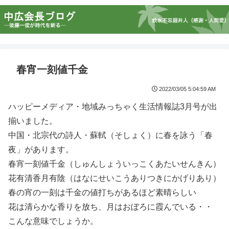
春宵一刻値千金
2022/03/05 5:04:59 AM
ハッピーメディア・地域みっちゃく生活情報誌3月号が出
揃いました。
中国・北宗代の詩人・蘇軾（そしょく）に春を詠う「春
夜」があります。
春宵一刻値千金（しゅんしょういっこくあたいせんきん）
花有清香月有陰（はなにせいこうありつきにかげりあり）
春の宵の一刻は千金の値打ちがあるほど素晴らしい
花は清らかな香りを放ち、月はおぼろに霞んでいる・・
こんな意味でしょうか。