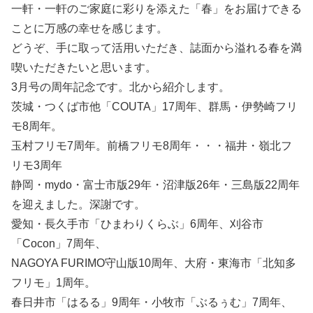
一軒・一軒のご家庭に彩りを添えた「春」をお届けできる
ことに万感の幸せを感じます。
どうぞ、手に取って活用いただき、誌面から溢れる春を満
喫いただきたいと思います。
3月号の周年記念です。北から紹介します。
茨城・つくば市他「COUTA」17周年、群馬・伊勢崎フリ
モ8周年。
玉村フリモ7周年。前橋フリモ8周年・・・福井・嶺北フ
リモ3周年
静岡・mydo・富士市版29年・沼津版26年・三島版22周年
を迎えました。深謝です。
愛知・長久手市「ひまわりくらぶ」6周年、刈谷市
「Cocon」7周年、
NAGOYA FURIMO守山版10周年、大府・東海市「北知多
フリモ」1周年。
春日井市「はるる」9周年・小牧市「ぶるぅむ」7周年、