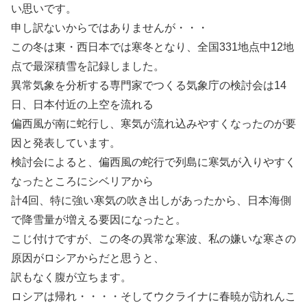
い思いです。
申し訳ないからではありませんが・・・
この冬は東・西日本では寒冬となり、全国331地点中12地
点で最深積雪を記録しました。
異常気象を分析する専門家でつくる気象庁の検討会は14
日、日本付近の上空を流れる
偏西風が南に蛇行し、寒気が流れ込みやすくなったのが要
因と発表しています。
検討会によると、偏西風の蛇行で列島に寒気が入りやすく
なったところにシベリアから
計4回、特に強い寒気の吹き出しがあったから、日本海側
で降雪量が増える要因になったと。
こじ付けですが、この冬の異常な寒波、私の嫌いな寒さの
原因がロシアからだと思うと、
訳もなく腹が立ちます。
ロシアは帰れ・・・・そしてウクライナに春暁が訪れんこ