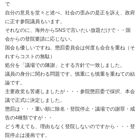
で
自分の意見を堂々と述べ、社会の歪みの是正を訴え、政府
に正す参院議員もいます。
それなのに、海外からSNSで言いたい放題だけで・・国
会からの登院要請に応じない。
国会も優しいですね。懲罰委員会は何度も会合を重ね（そ
れすらコストの無駄）
処分を「議場での陳謝」とする方針で一致しました。
議員の身分に関わる問題です。慎重にも慎重を重ねての結
論です。
主要政党も苦慮しましたが・・・参院懲罰委で採択、本会
議で正式に決定しました。
懲罰は・・・重い順に除名・登院停止・議場での謝罪・戒
告の4種類ですが・・
どう考えても、理由もなく登院しないのですから・・・登
院停止は漫画です。