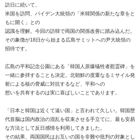
訪日に続いて、
米国を訪問、バイデン大統領の「米韓関係の新たな章をと
もに開く」との
認識を理解。今回の訪韓で両国の関係改善に踏み込んだ。
その象徴が18日から始まる広島サミットへの尹大統領の
招待です。
広島の平和記念公園にある「韓国人原爆犠牲者慰霊碑」を
一緒に参拝することも決定。北朝鮮の度重なるミサイル発
射による核の脅威に対抗するなど、平和への
想いを共有するのは実に喜ばしいことであります。
「日本と韓国は近くて遠い国」と言われて久しい。韓国歴
代首脳は国内政治の混乱を収束させる手立てに、最も安易
な方法として反日感情を利用してきました。
その結果、両国国民はお互いの国を非難や批判の対象とし