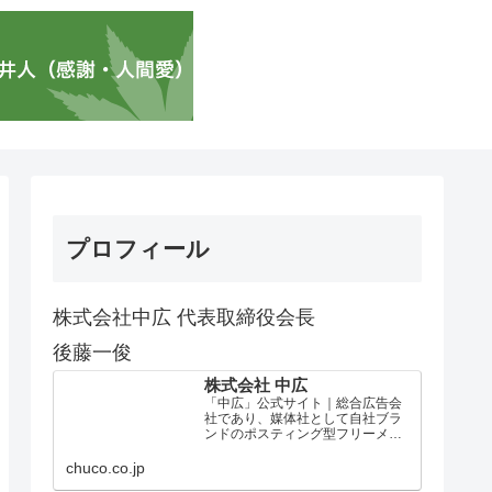
プロフィール
株式会社中広 代表取締役会長
後藤一俊
株式会社 中広
「中広」公式サイト｜総合広告会
社であり、媒体社として自社ブラ
ンドのポスティング型フリーメデ
ィア、ハッピーメディア®『地域み
っちゃく生活情報誌®』を全国で
chuco.co.jp
1100万部以上展開しています。