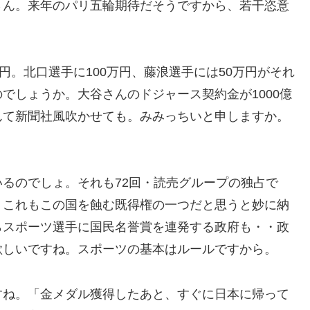
さん。来年のパリ五輪期待だそうですから、若干恣意
円。北口選手に100万円、藤浪選手には50万円がそれ
でしょうか。大谷さんのドジャース契約金が1000億
んて新聞社風吹かせても。みみっちいと申しますか。
るのでしょ。それも72回・読売グループの独占で
。これもこの国を蝕む既得権の一つだと思うと妙に納
らスポーツ選手に国民名誉賞を連発する政府も・・政
欲しいですね。スポーツの基本はルールですから。
すね。「金メダル獲得したあと、すぐに日本に帰って