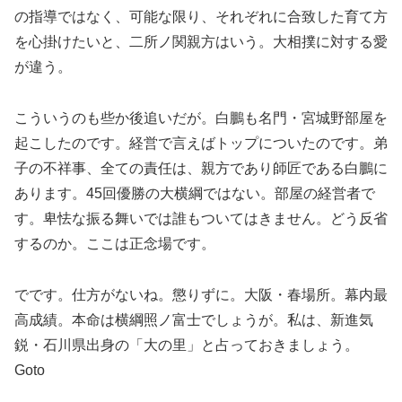
の指導ではなく、可能な限り、それぞれに合致した育て方
を心掛けたいと、二所ノ関親方はいう。大相撲に対する愛
が違う。
こういうのも些か後追いだが。白鵬も名門・宮城野部屋を
起こしたのです。経営で言えばトップについたのです。弟
子の不祥事、全ての責任は、親方であり師匠である白鵬に
あります。45回優勝の大横綱ではない。部屋の経営者で
す。卑怯な振る舞いでは誰もついてはきません。どう反省
するのか。ここは正念場です。
でです。仕方がないね。懲りずに。大阪・春場所。幕内最
高成績。本命は横綱照ノ富士でしょうが。私は、新進気
鋭・石川県出身の「大の里」と占っておきましょう。
Goto