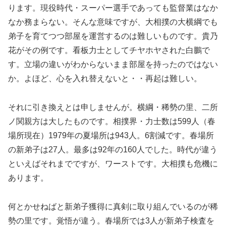
ります。現役時代・スーパー選手であっても監督業はなか
なか務まらない。そんな意味ですが、大相撲の大横綱でも
弟子を育てつつ部屋を運営するのは難しいものです。貴乃
花がその例です。看板力士としてチヤホヤされた白鵬で
す。立場の違いがわからないまま部屋を持ったのではない
か。よほど、心を入れ替えないと・・再起は難しい。
それに引き換えとは申しませんが。横綱・稀勢の里、二所
ノ関親方は大したものです。相撲界・力士数は599人（春
場所現在）1979年の夏場所は943人。6割減です。春場所
の新弟子は27人。最多は92年の160人でした。時代が違う
といえばそれまでですが、ワーストです。大相撲も危機に
あります。
何とかせねばと新弟子獲得に真剣に取り組んでいるのが稀
勢の里です。覚悟が違う。春場所では3人が新弟子検査を