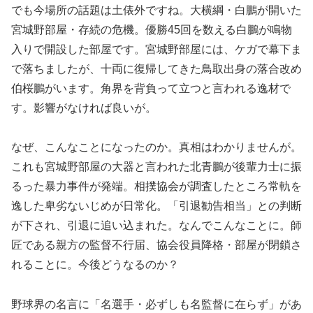
でも今場所の話題は土俵外ですね。大横綱・白鵬が開いた
宮城野部屋・存続の危機。優勝45回を数える白鵬が鳴物
入りで開設した部屋です。宮城野部屋には、ケガで幕下ま
で落ちましたが、十両に復帰してきた鳥取出身の落合改め
伯桜鵬がいます。角界を背負って立つと言われる逸材で
す。影響がなければ良いが。
なぜ、こんなことになったのか。真相はわかりませんが。
これも宮城野部屋の大器と言われた北青鵬が後輩力士に振
るった暴力事件が発端。相撲協会が調査したところ常軌を
逸した卑劣ないじめが日常化。「引退勧告相当」との判断
が下され、引退に追い込まれた。なんでこんなことに。師
匠である親方の監督不行届、協会役員降格・部屋が閉鎖さ
れることに。今後どうなるのか？
野球界の名言に「名選手・必ずしも名監督に在らず」があ