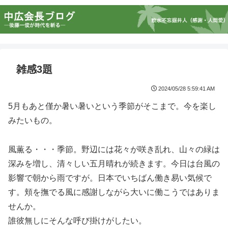
雑感3題
2024/05/28 5:59:41 AM
5月もあと僅か暑い暑いという季節がそこまで。今を楽し
みたいもの。
風薫る・・・季節。野辺には花々が咲き乱れ、山々の緑は
深みを増し、清々しい五月晴れが続きます。今日は台風の
影響で朝から雨ですが。日本でいちばん働き易い気候で
す。頬を撫でる風に感謝しながら大いに働こうではありま
せんか。
誰彼無しにそんな呼び掛けがしたい。