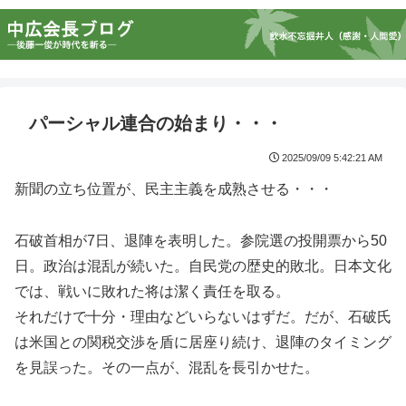
パーシャル連合の始まり・・・
2025/09/09 5:42:21 AM
新聞の立ち位置が、民主主義を成熟させる・・・
石破首相が7日、退陣を表明した。参院選の投開票から50
日。政治は混乱が続いた。自民党の歴史的敗北。日本文化
では、戦いに敗れた将は潔く責任を取る。
それだけで十分・理由などいらないはずだ。だが、石破氏
は米国との関税交渉を盾に居座り続け、退陣のタイミング
を見誤った。その一点が、混乱を長引かせた。