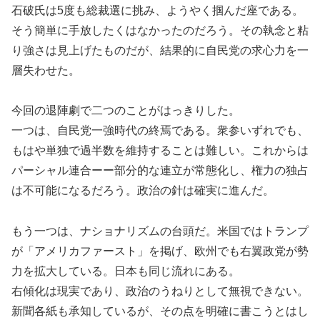
石破氏は5度も総裁選に挑み、ようやく掴んだ座である。
そう簡単に手放したくはなかったのだろう。その執念と粘
り強さは見上げたものだが、結果的に自民党の求心力を一
層失わせた。
今回の退陣劇で二つのことがはっきりした。
一つは、自民党一強時代の終焉である。衆参いずれでも、
もはや単独で過半数を維持することは難しい。これからは
パーシャル連合ーー部分的な連立が常態化し、権力の独占
は不可能になるだろう。政治の針は確実に進んだ。
もう一つは、ナショナリズムの台頭だ。米国ではトランプ
が「アメリカファースト」を掲げ、欧州でも右翼政党が勢
力を拡大している。日本も同じ流れにある。
右傾化は現実であり、政治のうねりとして無視できない。
新聞各紙も承知しているが、その点を明確に書こうとはし