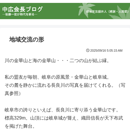
地域交流の形
2025/09/16 5:05:15 AM
川の金華山と海の金華山・・・二つの山が結ぶ縁。
私の盟友が毎朝、岐阜の原風景・金華山と岐阜城。
その麓を静かに流れる長良川の写真を届けてくれる。（写
真参照）
岐阜市の誇りといえば、長良川に寄り添う金華山です。
標高329m。山頂には岐阜城が聳え、織田信長が天下布武
を掲げた舞台。