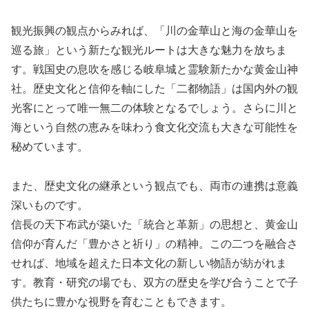
観光振興の観点からみれば、「川の金華山と海の金華山を
巡る旅」という新たな観光ルートは大きな魅力を放ちま
す。戦国史の息吹を感じる岐阜城と霊験新たかな黄金山神
社。歴史文化と信仰を軸にした「二都物語」は国内外の観
光客にとって唯一無二の体験となるでしょう。さらに川と
海という自然の恵みを味わう食文化交流も大きな可能性を
秘めています。
また、歴史文化の継承という観点でも、両市の連携は意義
深いものです。
信長の天下布武が築いた「統合と革新」の思想と、黄金山
信仰が育んだ「豊かさと祈り」の精神。この二つを融合さ
せれば、地域を超えた日本文化の新しい物語が紡がれま
す。教育・研究の場でも、双方の歴史を学び合うことで子
供たちに豊かな視野を育むこともできます。