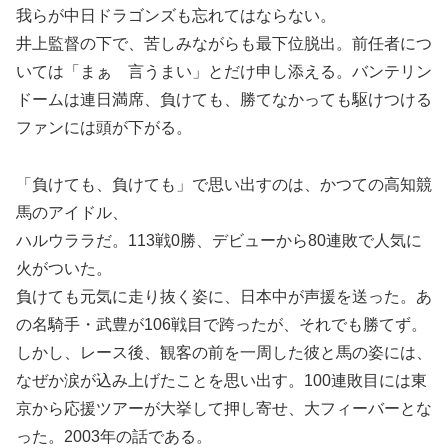
我らが中日ドラゴンズも忘れてはならない。
井上監督の下で、苦しみながらも最下位脱出。前任者につ
いては「まぁ 言うまい」とだけ申し添える。バンテリン
ドームは連日満席、負けても、勝てなかっても駆けつける
ファンには頭が下がる。
「負けても、負けても」で思い出すのは、かつての高知競
馬のアイドル、
ハルウララだ。113戦0勝、デビューから80連敗で人気に
火がついた。
負けても元気に走り抜く姿に、日本中が声援を送った。あ
の名騎手・武豊が106戦目で跨ったが、それでも勝てず。
しかし、レース後、観客の前を一周した彼と馬の姿には、
なぜか涙が込み上げたことを思い出す。100連敗目には東
京から応援ツアーが大挙して押し寄せ、大フィーバーとな
った。2003年の話である。