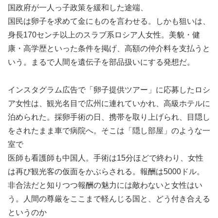
国政府が一人っ子政策を緩和した途端、
国民は卵子を求めて金にものを言わせる。しかも狙いは、
身長170センチ以上のスラブ系ロシア人女性。美貌・健
康・高学歴といった条件を掲げ、高額の仲介料を支払うと
いう。まるで人間を遺伝子を部品扱いにする発想だ。
インスタグラム広告で「卵子提供ツアー」に応募したロシ
ア女性は、観光名目で広州に連れていかれ、高級ホテルに
泊められた。採卵手術の日、携帯を取り上げられ、目隠し
をされたまま車で病院へ。そこは「隠し部屋」のような一
室で
医師も看護師も中国人。手術は15分ほどで終わり、女性
は再び観光客の仮面をかぶらされる。報酬は5000ドル。
非合法だと知りつつ報酬の魅力には敵わないと女性はい
う。人間の尊厳をここまで軽んじる国と、どう付き合える
というのか