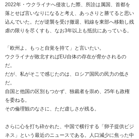
2022年・ウクライナへ侵攻した際、所詮は属国、首都を
落とせば言いなりになると考え、あっさりと勝てると思い
込んでいた。だが逆襲を受け撤退、戦線を東部へ移動し残
虐の限りを尽くすも、なお3年以上も抵抗にあっている。
「欧州よ。もっと自覚を持て」と言いたい。
ウクライナが敗北すればEU自体の存在が脅かされるの
だ。
だが、私がそこで感じたのは、ロシア国民の民力の低さ
だ。
自国と他国の区別もつかず、独裁者を崇め、25年も政権
を委ねる。
その倫理観のなさに、ただ虚しさが残る。
さらに心を打ち砕かれた、中国で横行する「卵子提供ビジ
ネス」という最近のニュースである。人口減少に焦った中