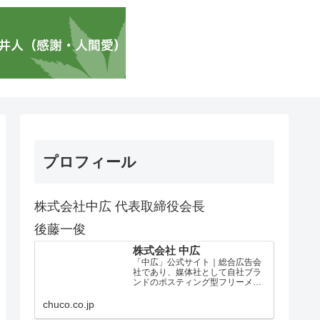
プロフィール
株式会社中広 代表取締役会長
後藤一俊
株式会社 中広
「中広」公式サイト｜総合広告会
社であり、媒体社として自社ブラ
ンドのポスティング型フリーメデ
ィア、ハッピーメディア®『地域み
っちゃく生活情報誌®』を全国で
chuco.co.jp
1100万部以上展開しています。