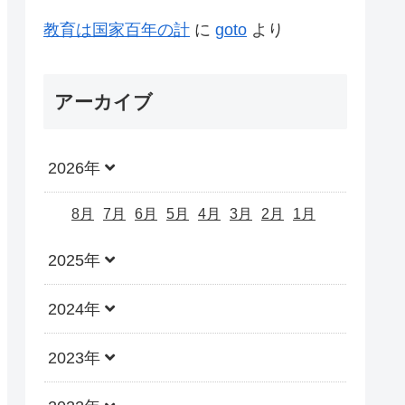
教育は国家百年の計
に
goto
より
アーカイブ
2026年
8月
7月
6月
5月
4月
3月
2月
1月
2025年
2024年
2023年