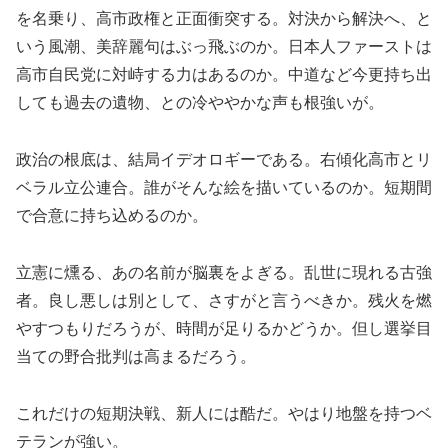
を名乗り、高市政権と正面衝突する。対決から解決へ、と
いう風潮、美辞麗句はぶっ飛ぶのか。日本人ファーストは
高市自民党に対峙する力はあるのか。中道など今更持ち出
しても過去の遺物、との冷ややかな声も根強いが。
政治の根底は、結局イデオロギーである。右傾化高市とリ
ベラル立公連合。誰がそんな絵を描いているのか。短期間
で合意に持ち込めるのか。
立憲に燻る、あの名前が脳裏をよぎる。乱世に現れる古強
者。良し悪しは別として、さすがと言うべきか。残火を燃
やすつもりだろうが、時間が足りるかどうか。但し選挙目
当ての野合批判は高まるだろう。
これだけの短期決戦、新人には酷だ。やはり地盤を持つベ
テランが強い。