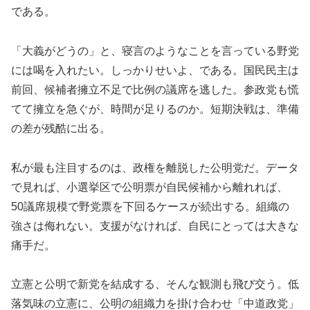
である。
「大義がどうの」と、寝言のようなことを言っている野党
には喝を入れたい。しっかりせいよ、である。国民民主は
前回、候補者擁立不足で比例の議席を逃した。参政党も慌
てて擁立を急ぐが、時間が足りるのか。短期決戦は、準備
の差が残酷に出る。
私が最も注目するのは、政権を離脱した公明党だ。データ
で見れば、小選挙区で公明票が自民候補から離れれば、
50議席規模で野党票を下回るケースが続出する。組織の
強さは侮れない。支援がなければ、自民にとっては大きな
痛手だ。
立憲と公明で新党を結成する、そんな観測も飛び交う。低
落気味の立憲に、公明の組織力を掛け合わせ「中道政党」