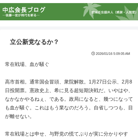
立公新党なるか？
2026/01/16 5:09:05 AM
常在戦場、血が騒ぐ
高市首相。通常国会冒頭、衆院解散。1月27日公示、2月8
日投開票。憲政史上、希に見る超短期決戦だ。いやはや、
なかなかやるねぇ、である。政局になると、幾つになって
も血が騒ぐ。これはもう業なのだろう。自省しつつも、目
が離せない。
常在戦場とは申せ、与野党の慌てぶりが実に分かりやす