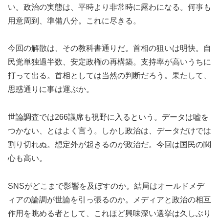
い。政治の実態は、平時より非常時に露わになる。何事も
用意周到、準備八分。これに尽きる。
今回の解散は、その教科書通りだ。首相の狙いは明快。自
民党単独過半数、安定政権の再構築。支持率が高いうちに
打って出る。首相としては当然の判断だろう。果たして、
思惑通りに事は運ぶか。
世論調査では266議席も視野に入るという。データは嘘を
つかない、とはよく言う。しかし政治は、データだけでは
割り切れぬ。想定外が起きるのが政治だ。今回は国民の関
心も高い。
SNSがどこまで影響を及ぼすのか。結局はオールドメデ
ィアの論調が世論を引っ張るのか。メディアと政治の相互
作用を眺める者として、これほど興味深い選挙は久しぶり