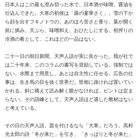
日本人はこの最も澄み切った水で、日本酒や味噌、醤油を
仕込んできた。大寒の初侯は「蕗の薹華さく」。雪の下か
ら顔を出すフキノトウの、あのほろ苦さと香り。葉が開く
前に摘み、天ぷら、味噌和え、おひたしにする。初搾りの
冷酒の肴として、これほどの一品はない。
二十一日の朝日新聞、天声人語が実に良かった。我が社で
は二十年来、このコラムの書写を奨励している。強制では
ない。水際まで用意し、あとは自主性に任せる。広告の仕
事は、生き馬の目を抜く世界だ。世相に疎ければ置いてい
かれる。斜に構えて読み解く眼がなければ、ピントは定ま
らない。その訓練として、天声人語ほど適した教材はない
と考えている。
その日の天声人語、題を付けるなら「大寒」だろう。高村
光太郎の詩「冬が来た」を引き、「きっぱりと冬が来た」