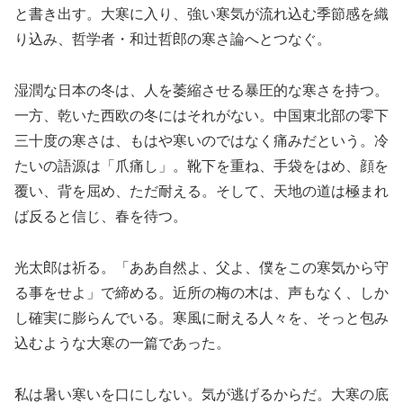
と書き出す。大寒に入り、強い寒気が流れ込む季節感を織
り込み、哲学者・和辻哲郎の寒さ論へとつなぐ。
湿潤な日本の冬は、人を萎縮させる暴圧的な寒さを持つ。
一方、乾いた西欧の冬にはそれがない。中国東北部の零下
三十度の寒さは、もはや寒いのではなく痛みだという。冷
たいの語源は「爪痛し」。靴下を重ね、手袋をはめ、顔を
覆い、背を屈め、ただ耐える。そして、天地の道は極まれ
ば反ると信じ、春を待つ。
光太郎は祈る。「ああ自然よ、父よ、僕をこの寒気から守
る事をせよ」で締める。近所の梅の木は、声もなく、しか
し確実に膨らんでいる。寒風に耐える人々を、そっと包み
込むような大寒の一篇であった。
私は暑い寒いを口にしない。気が逃げるからだ。大寒の底