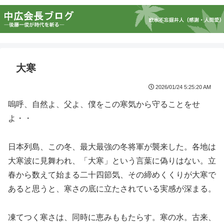
大寒
2026/01/24 5:25:20 AM
嗚呼、自然よ、父よ、僕をこの寒気から守ることをせ
よ・・
日本列島、この冬、最大最強の冬将軍が襲来した。各地は
大寒波に見舞われ、「大寒」という言葉に偽りはない。立
春から数えて始まる二十四節気、その締めくくりが大寒で
あると思うと、寒さの底に立たされている実感が深まる。
凍てつく寒さは、同時に恵みももたらす。寒の水。古来、