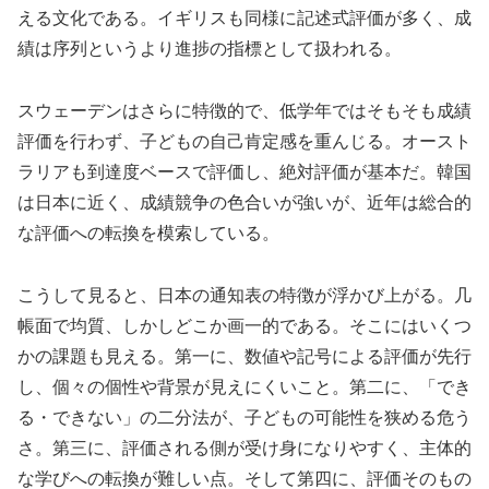
える文化である。イギリスも同様に記述式評価が多く、成
績は序列というより進捗の指標として扱われる。
スウェーデンはさらに特徴的で、低学年ではそもそも成績
評価を行わず、子どもの自己肯定感を重んじる。オースト
ラリアも到達度ベースで評価し、絶対評価が基本だ。韓国
は日本に近く、成績競争の色合いが強いが、近年は総合的
な評価への転換を模索している。
こうして見ると、日本の通知表の特徴が浮かび上がる。几
帳面で均質、しかしどこか画一的である。そこにはいくつ
かの課題も見える。第一に、数値や記号による評価が先行
し、個々の個性や背景が見えにくいこと。第二に、「でき
る・できない」の二分法が、子どもの可能性を狭める危う
さ。第三に、評価される側が受け身になりやすく、主体的
な学びへの転換が難しい点。そして第四に、評価そのもの