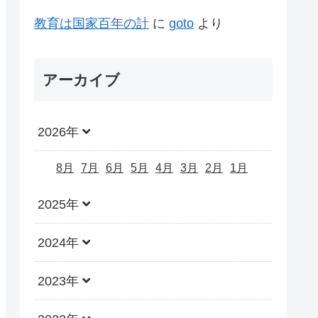
教育は国家百年の計
に
goto
より
アーカイブ
2026年
8月
7月
6月
5月
4月
3月
2月
1月
2025年
2024年
2023年