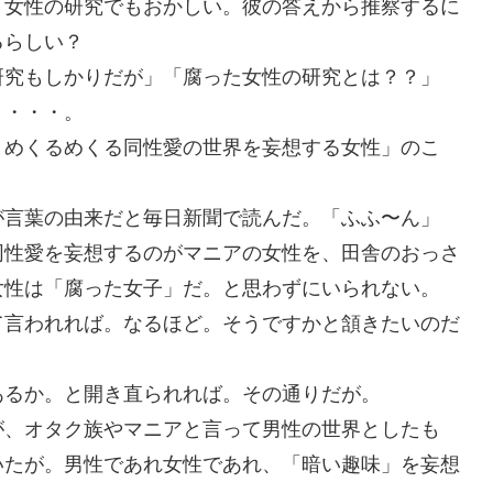
。女性の研究でもおかしい。彼の答えから推察するに
るらしい？
研究もしかりだが」「腐った女性の研究とは？？」
・・・・。
、めくるめくる同性愛の世界を妄想する女性」のこ
が言葉の由来だと毎日新聞で読んだ。「ふふ〜ん」
同性愛を妄想するのがマニアの女性を、田舎のおっさ
女性は「腐った女子」だ。と思わずにいられない。
て言われれば。なるほど。そうですかと頷きたいのだ
あるか。と開き直られれば。その通りだが。
が、オタク族やマニアと言って男性の世界としたも
いたが。男性であれ女性であれ、「暗い趣味」を妄想