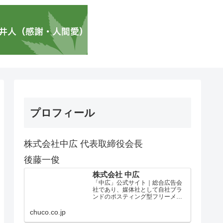
プロフィール
株式会社中広 代表取締役会長
後藤一俊
株式会社 中広
「中広」公式サイト｜総合広告会
社であり、媒体社として自社ブラ
ンドのポスティング型フリーメデ
ィア、ハッピーメディア®『地域み
っちゃく生活情報誌®』を全国で
chuco.co.jp
1100万部以上展開しています。