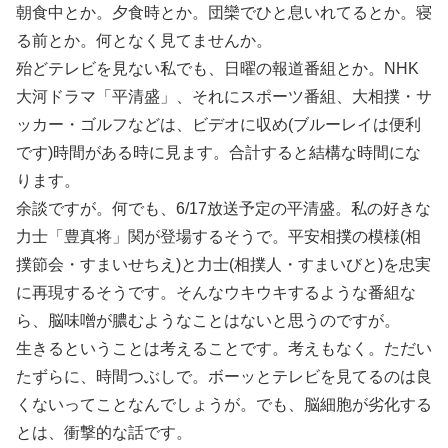
朝食中とか。夕食時とか。団欒でひと息いれてるとか。寝
る前とか。何となく見てませんか。
殆どテレビを見ない私でも、日曜の報道番組とか。NHK
大河ドラマ「平清盛」、それにスポーツ番組、大相撲・サ
ッカー・ゴルフなどは、ビデオに収め(ブルーレイは便利
です)時間がある時に見ます。合計すると結構な時間にな
ります。
余談ですが。何でも、6/17放送予定の平清盛。私の好きな
力士「豊真将」関が登場するそうで。平安相撲の模様(相
撲節会・すまいせちえ)と力士(相撲人・すまいびと)を忠実
に再現するそうです。そんなウキウキするような番組な
ら、脳味噌が膿むようなことはないと思うのですが。
生きるということは考えることです。考えもなく。ただい
たずらに、時間つぶしで。ボーッとテレビを見てるのは良
くないってことなんでしょうが。でも、脳細胞が劣化する
とは、衝撃的な話です。