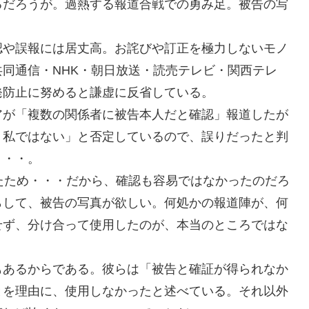
るだろうが。過熱する報道合戦での勇み足。被告の写
認や誤報には居丈高。お詫びや訂正を極力しないモノ
同通信・NHK・朝日放送・読売テレビ・関西テレ
発防止に努めると謙虚に反省している。
アが「複数の関係者に被告本人だと確認」報道したが
、私ではない」と否定しているので、誤りだったと判
・・・。
たため・・・だから、確認も容易ではなかったのだろ
らして、被告の写真が欲しい。何処かの報道陣が、何
せず、分け合って使用したのが、本当のところではな
もあるからである。彼らは「被告と確証が得られなか
とを理由に、使用しなかったと述べている。それ以外