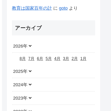
教育は国家百年の計
に
goto
より
アーカイブ
2026年
8月
7月
6月
5月
4月
3月
2月
1月
2025年
2024年
2023年