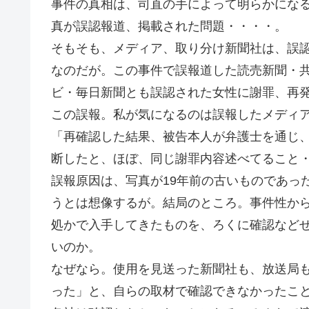
事件の真相は、司直の手によって明らかにな
真が誤認報道、掲載された問題・・・・。
そもそも、メディア、取り分け新聞社は、誤
なのだが。この事件で誤報道した読売新聞・共
ビ・毎日新聞とも誤認された女性に謝罪、再
この誤報。私が気になるのは誤報したメディ
「再確認した結果、被告本人が弁護士を通じ
断したと、ほぼ、同じ謝罪内容述べてること
誤報原因は、写真が19年前の古いものであっ
うとは想像するが。結局のところ。事件性か
処かで入手してきたものを、ろくに確認など
いのか。
なぜなら。使用を見送った新聞社も、放送局
った」と、自らの取材で確認できなかったこ