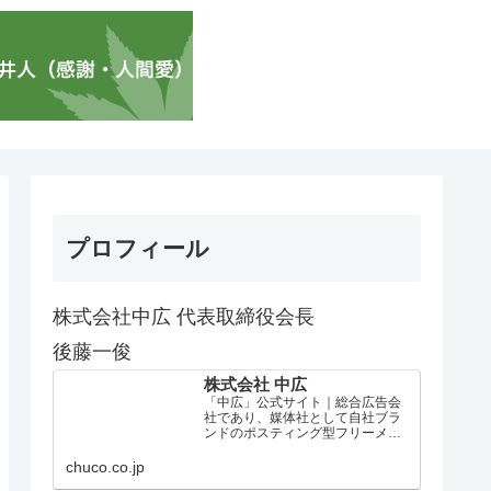
プロフィール
株式会社中広 代表取締役会長
後藤一俊
株式会社 中広
「中広」公式サイト｜総合広告会
社であり、媒体社として自社ブラ
ンドのポスティング型フリーメデ
ィア、ハッピーメディア®『地域み
っちゃく生活情報誌®』を全国で
chuco.co.jp
1100万部以上展開しています。