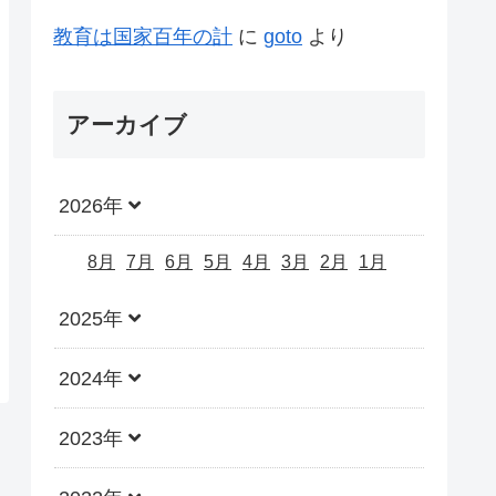
教育は国家百年の計
に
goto
より
アーカイブ
2026年
8月
7月
6月
5月
4月
3月
2月
1月
2025年
2024年
2023年