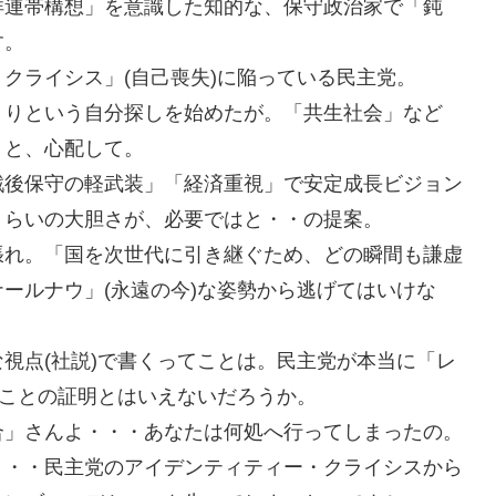
洋連帯構想」を意識した知的な、保守政治家で「鈍
す。
クライシス」(自己喪失)に陥っている民主党。
くりという自分探しを始めたが。「共生社会」など
。と、心配して。
戦後保守の軽武装」「経済重視」で安定成長ビジョン
くらいの大胆さが、必要ではと・・の提案。
張れ。「国を次世代に引き継ぐため、どの瞬間も謙虚
ールナウ」(永遠の今)な姿勢から逃げてはいけな
・
視点(社説)で書くってことは。民主党が本当に「レ
たことの証明とはいえないだろうか。
合」さんよ・・・あなたは何処へ行ってしまったの。
・・・民主党のアイデンティティー・クライシスから