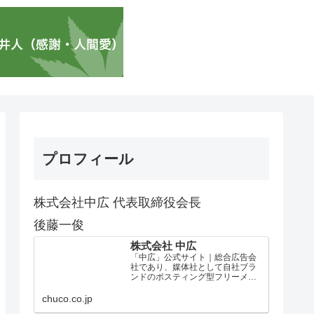
プロフィール
株式会社中広 代表取締役会長
後藤一俊
株式会社 中広
「中広」公式サイト｜総合広告会
社であり、媒体社として自社ブラ
ンドのポスティング型フリーメデ
ィア、ハッピーメディア®『地域み
っちゃく生活情報誌®』を全国で
chuco.co.jp
1100万部以上展開しています。