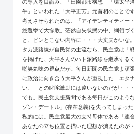
の導入を目論み、「田園都市構想」「環太平
牛」といわれた「大平正芳」元首相のことで
考えさせられたのは、「アイデンティティー・
総選挙で大惨敗。茫然自失状態の中、綱領づ
と、ピンとこない内容に・・・大丈夫かいな
タカ派路線が自民党の主流なら。民主党は「
を掲げた、大平さんのハト派路線を継承する
嘲笑気味の視点だが。毎日新聞の民主党よ頑
に政治に向き合う大平さんが重視した「エタナ
い。」との叱咤激励には違いないのだが・・
でも。民主党支援新聞である毎日がこのような
ゾン・デートル」(存在意義)を失ってしまっ
私的には。民主党最大の支持母体である「連
あなたの立ち位置と描いた理想が潰えたのが