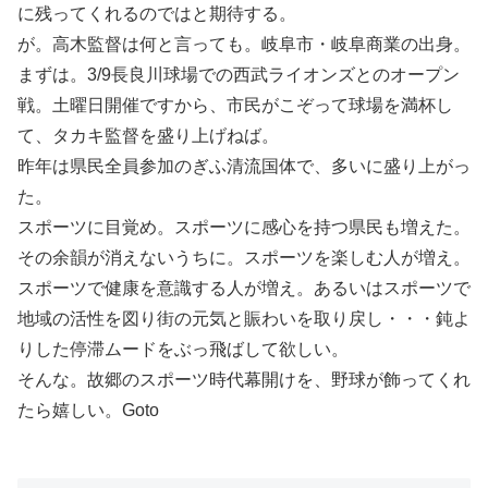
に残ってくれるのではと期待する。
が。高木監督は何と言っても。岐阜市・岐阜商業の出身。
まずは。3/9長良川球場での西武ライオンズとのオープン
戦。土曜日開催ですから、市民がこぞって球場を満杯し
て、タカキ監督を盛り上げねば。
昨年は県民全員参加のぎふ清流国体で、多いに盛り上がっ
た。
スポーツに目覚め。スポーツに感心を持つ県民も増えた。
その余韻が消えないうちに。スポーツを楽しむ人が増え。
スポーツで健康を意識する人が増え。あるいはスポーツで
地域の活性を図り街の元気と賑わいを取り戻し・・・鈍よ
りした停滞ムードをぶっ飛ばして欲しい。
そんな。故郷のスポーツ時代幕開けを、野球が飾ってくれ
たら嬉しい。Goto