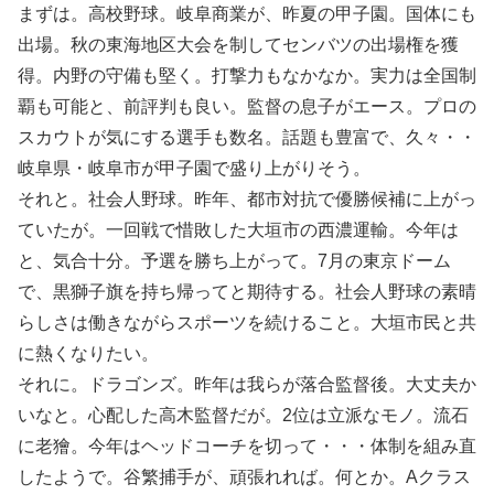
まずは。高校野球。岐阜商業が、昨夏の甲子園。国体にも
出場。秋の東海地区大会を制してセンバツの出場権を獲
得。内野の守備も堅く。打撃力もなかなか。実力は全国制
覇も可能と、前評判も良い。監督の息子がエース。プロの
スカウトが気にする選手も数名。話題も豊富で、久々・・
岐阜県・岐阜市が甲子園で盛り上がりそう。
それと。社会人野球。昨年、都市対抗で優勝候補に上がっ
ていたが。一回戦で惜敗した大垣市の西濃運輸。今年は
と、気合十分。予選を勝ち上がって。7月の東京ドーム
で、黒獅子旗を持ち帰ってと期待する。社会人野球の素晴
らしさは働きながらスポーツを続けること。大垣市民と共
に熱くなりたい。
それに。ドラゴンズ。昨年は我らが落合監督後。大丈夫か
いなと。心配した高木監督だが。2位は立派なモノ。流石
に老獪。今年はヘッドコーチを切って・・・体制を組み直
したようで。谷繁捕手が、頑張れれば。何とか。Aクラス