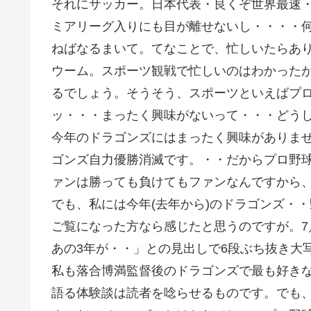
それにサッカー。日本代表・良くぞ世界最速
ミアリーグ入りにも目が離せないし・・・・何
ねばなるまいて。てなことで、忙しいたらあ
ウーム。スポーツ観戦で忙しいのはわかった
るでしょう。そうそう、スポーツといえばプ
ッ・・・まったく興味がないって・・・どう
今年のドラゴンズにはまったく興味がありま
ゴンズ自力優勝消滅です。・・だからプロ野
ァンは勝っても負けてもファンなんですから
でも、私には今年(去年から)のドラゴンズ・
ご覧になった方なら感じたと思うのですが。7
あの3年が・・」との見出しで6段ぶち抜き大
私も落合博満監督後のドラゴンズで最も好き
語る体験談は読者を唸らせるものです。でも