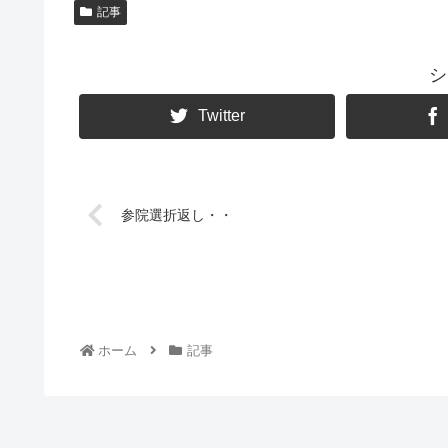
記事
シ
Twitter
参院選折返し・・
ホーム
記事