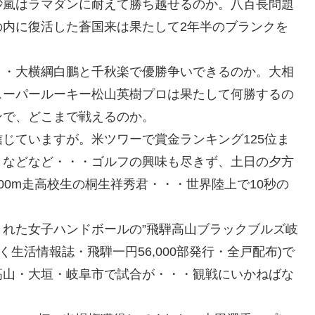
砂嵐はラマダンに耐えて勝ち越せるのか。八百長問題
の内に復活した蒼国来は果たして2年半のブランクを
・・大横綱白鵬と千秋楽で優勝争いできるのか。大相
スーパールーキー松山英樹プロは果たして何勝するの
ンで、どこまで戦えるのか。
じていますが。米ツワーで賞金ランキング125位ま
・などなど・・・ゴルフの興味も尽きず、土日の夕方
00m走高校生の桐生祥秀君・・・世界陸上で10秒の
れた女子ハンドボールの”飛騨高山ブラックブルズ岐
生活情報誌・飛騨一円56,000部発行・全戸配布)で
高山・大垣・岐阜市で試合が・・・観戦にいかねばな