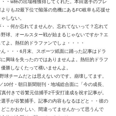
・・・w杯の出場権獲得してくれた。本田選手のプレ
よりもJ2最下位で陥落の危機にあるFC岐阜も応援せ
りゃしない。
が・・何か忘れてませんか。忘れてないって？忘れて
ロ野球、オールスター戦が始まるじゃないですか？エ
してよ。熱狂的ドラファンでしょ・・・・
せん・・・6月末、スポーツ紙面に踊った記事はドラ
球に興味を失ったのではありませんよ。熱狂的ドラフ
、優勝しなくたって構いませんよ。
・野球チームだとは思えないのです。崩壊してます。
／10付・朝日新聞朝刊・地域総合面に「今の成長、
写真付きで谷繁元信捕手2千安打達成を祝す記事が。
な選手が谷繁捕手。記事の内容もなるほどと・・彼の
、どこかおかしい、間違ってませんかって思うんで