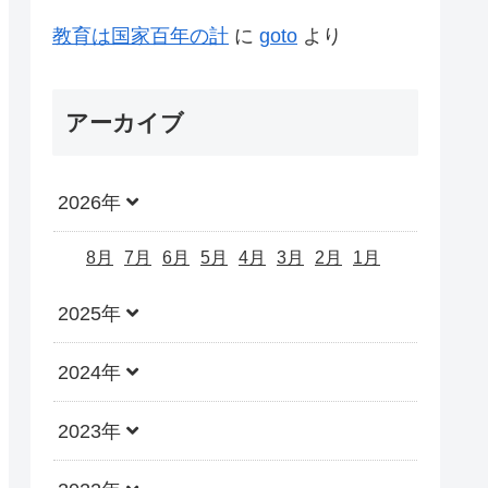
教育は国家百年の計
に
goto
より
アーカイブ
2026年
8月
7月
6月
5月
4月
3月
2月
1月
2025年
2024年
2023年