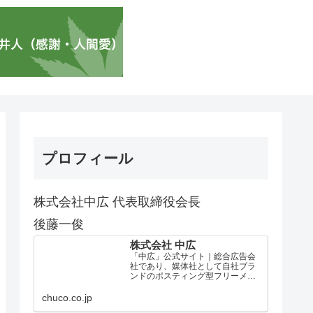
プロフィール
株式会社中広 代表取締役会長
後藤一俊
株式会社 中広
「中広」公式サイト｜総合広告会
社であり、媒体社として自社ブラ
ンドのポスティング型フリーメデ
ィア、ハッピーメディア®『地域み
っちゃく生活情報誌®』を全国で
chuco.co.jp
1100万部以上展開しています。