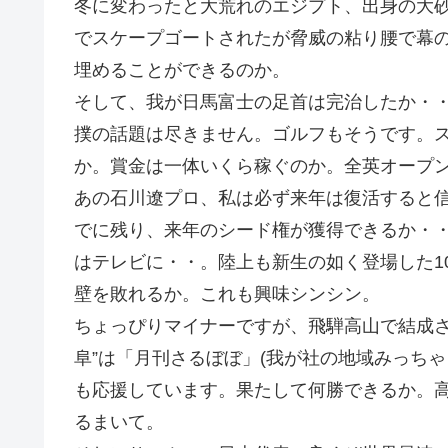
冬に変わったと大荒れのエジプト、出身の大
でスケープゴートされたが脅威の粘り腰で幕
埋めることができるのか。
そして、我が日馬富士の足首は完治したか・
撲の話題は尽きません。ゴルフもそうです。
か。賞金は一体いくら稼ぐのか。全英オープ
あの石川遼プロ、私は必ず来年は復活すると信
でに残り、来年のシード権が獲得できるか・
はテレビに・・。陸上も新生の如く登場した1
壁を敗れるか。これも興味シンシン。
ちょっぴりマイナーですが、飛騨高山で結成さ
阜”は「月刊さるぼぼ」(我が社の地域みっちゃく
も応援しています。果たして何勝できるか。
るまいて。