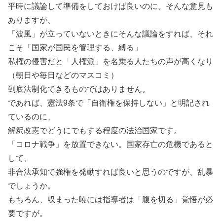
平時に議論して準備をしておけば良いのに。そんな意見も
ありますが、
「波風」が立っていないときにそんな議論をすれば、それ
こそ「国家が国民を管理する、縛る」
私権の侵害だと「人権派」を名乗る人たちの声が高くなり
（朝日や毎日などのマスコミ）
到底法制化できるものではありません。
であれば、憲法9条で「自衛権を保持しない」と明記され
ているのに、
解釈改憲でどうにでもする程度の法治国家です。
「コロナ戦争」を放置できない。国家存亡の危機であると
して、
非合法承知で強権を発動すれば良いと思うのですが、乱暴
でしょうか。
もちろん、収まった暁には指導者は「腹を切る」覚悟が必
要ですが。