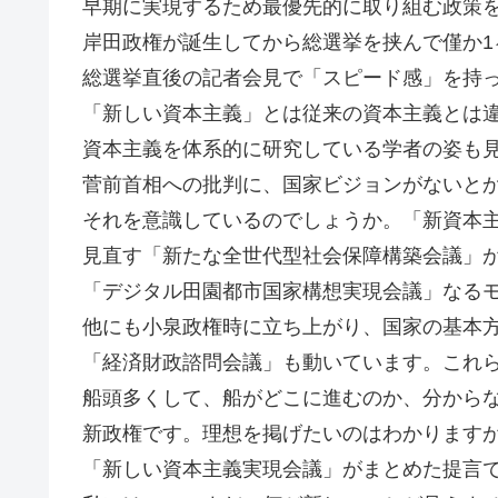
早期に実現するため最優先的に取り組む政策
岸田政権が誕生してから総選挙を挟んで僅か1
総選挙直後の記者会見で「スピード感」を持
「新しい資本主義」とは従来の資本主義とは
資本主義を体系的に研究している学者の姿も
菅前首相への批判に、国家ビジョンがないと
それを意識しているのでしょうか。「新資本
見直す「新たな全世代型社会保障構築会議」
「デジタル田園都市国家構想実現会議」なる
他にも小泉政権時に立ち上がり、国家の基本
「経済財政諮問会議」も動いています。これ
船頭多くして、船がどこに進むのか、分から
新政権です。理想を掲げたいのはわかります
「新しい資本主義実現会議」がまとめた提言