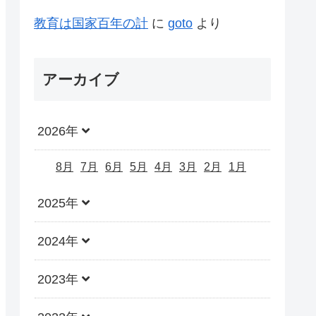
教育は国家百年の計
に
goto
より
アーカイブ
2026年
8月
7月
6月
5月
4月
3月
2月
1月
2025年
2024年
2023年