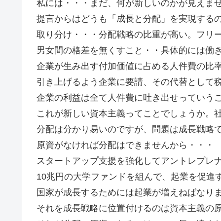
私には・・・まだ、何が新しいのかが見えま
提言からはどうも「成長と分配」を実現する
取り分け・・・分配戦略の比重が高い。フリ
男女間の格差を無くすこと・・具体的には働
企業が生み出す付加価値に占める人件費の比
引き上げるよう企業に要請、その代替として
企業の利益は全て人件費に吐き出せっていう
これが新しい資本主義ってことでしょうか。
分配は分かり易いのですが、問題は成長戦略
原資がなければ分配はできませんから・・・
スタートアップ支援を強化してアントレプレ
10兆円の大学ファンドを組んで、起業を促進
国家が成長するためには起業が増えねばなり
それを成長戦略に位置付けるのは資本主義の