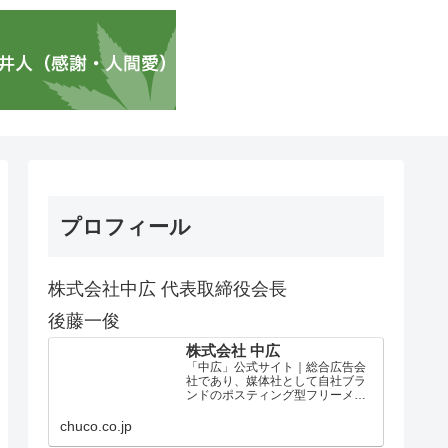
プロフィール
株式会社中広 代表取締役会長
後藤一俊
株式会社 中広
「中広」公式サイト｜総合広告会
社であり、媒体社として自社ブラ
ンドのポスティング型フリーメデ
ィア、ハッピーメディア®『地域み
っちゃく生活情報誌®』を全国で
chuco.co.jp
1100万部以上展開しています。