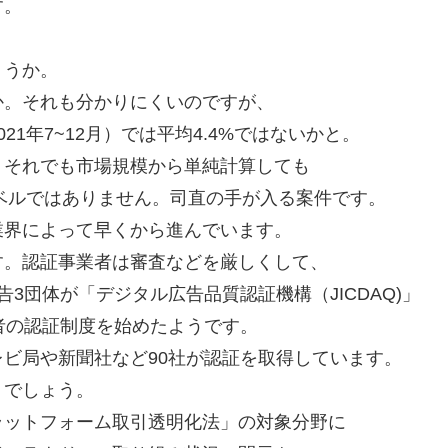
す。
ょうか。
か。それも分かりにくいのですが、
1年7~12月）では平均4.4%ではないかと。
、それでも市場規模から単純計算しても
レベルではありません。司直の手が入る案件です。
業界によって早くから進んでいます。
す。認証事業者は審査などを厳しくして、
3団体が「デジタル広告品質認証機構（JICDAQ)」
者の認証制度を始めたようです。
レビ局や新聞社など90社が認証を取得しています。
くでしょう。
ラットフォーム取引透明化法」の対象分野に