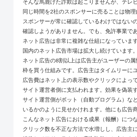
そんな馬鹿げた詐欺は起こりませんが、テレ
同じ時間を2社のスポンサーに売ることは物理
スポンサーが常に確認しているわけではない
確認しようがありません。でも、免許事業で
ネット広告は非常に複雑な仕組になっていま
国内のネット広告市場は拡大し続けています。2
ネット広告の8割以上は広告主がユーザーの属
枠を買う仕組みです。広告主はタイムリーに
広告費はネット上の表示数やクリックによっ
サイト運営者側に支払われます。効果を偽装
サイト運営側がボット（自動プログラム）な
いるかのように見せかけれます。他にも広告
こんなネット広告における成果（報酬）につ
クリック数を不正な方法で水増しし、広告主