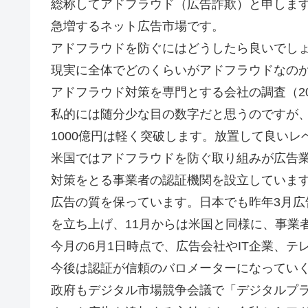
総称してアドフラウド（広告詐欺）と申しま
急増するネット広告市場です。
アドフラウドを防ぐにはどうしたら良いでし
現実に全体でどのくらいがアドフラウドなの
アドフラウド対策を専門とする会社の調査（202
私的には随分少な目の数字だと思うのですが
1000億円は軽く突破します。放置して良い
米国ではアドフラウドを防ぐ取り組みが広告
対策をとる事業者の認証機関を設立していま
広告の質を保っています。日本でも昨年3月広告
を立ち上げ、11月からは米国と同様に、事業
今月の6月1日時点で、広告会社やIT企業、テ
今後は認証が信頼のバロメーターになってい
政府もデジタル市場競争会議で「デジタルプ