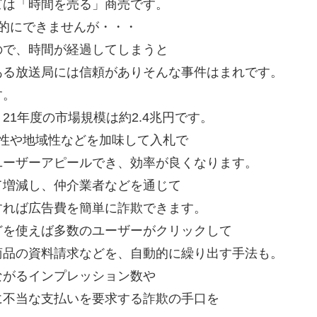
ビは「時間を売る」商売です。
的にできませんが・・・
ので、時間が経過してしまうと
ある放送局には信頼がありそんな事件はまれです。
す。
1年度の市場規模は約2.4兆円です。
性や地域性などを加味して入札で
ユーザーアピールでき、効率が良くなります。
て増減し、仲介業者などを通じて
すれば広告費を簡単に詐欺できます。
どを使えば多数のユーザーがクリックして
商品の資料請求などを、自動的に繰り出す手法も。
ながるインプレッション数や
に不当な支払いを要求する詐欺の手口を