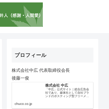
プロフィール
株式会社中広 代表取締役会長
後藤一俊
株式会社 中広
「中広」公式サイト｜総合広告会
社であり、媒体社として自社ブラ
ンドのポスティング型フリーメデ
ィア、ハッピーメディア®『地域み
っちゃく生活情報誌®』を全国で
chuco.co.jp
1100万部以上展開しています。