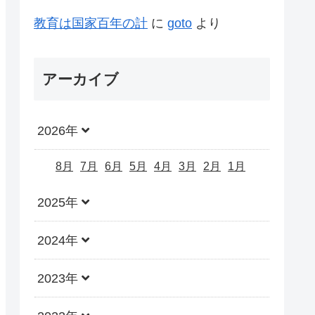
教育は国家百年の計
に
goto
より
アーカイブ
2026年
8月
7月
6月
5月
4月
3月
2月
1月
2025年
2024年
2023年