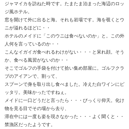
ジャマイカを訪ねた時です。たまたま泊まった海辺のロッ
ジ風ホテル。
窓を開けて外に出ると海。それも岩場です。海を覗くとウ
ニが溢れるほどに・・
ホテルのメイドに「このウニは食べないのか」と。この外
人何を言っているのか・・
こんなイガイガ食べれるわけがない・・・と呆れ顔。そう
か、食べる風習がないのか・・
そこでゴルフの手袋を付けて拾い集め部屋に。ゴルフクラ
ブのアイアンで、割って、
スプーンで身を取り出し食べました。冷えた白ワインにピ
ッタリ。美味かったですねぇ。
メイドに一口どうだと言ったら・・・びっくり仰天。化け
物を見る目でその場から去り、
滞在中には一度も姿を現さなかった・・・よく聞くと・・
禁漁区だったようです。