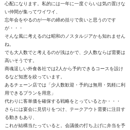
心配になります。私的には一年に一度ぐらいは気の置けな
い仲間が集ってワイワイ、
忘年会をやるのが一年の締め括りで良いと思うのです
が・・・
そんな風に考えるのは昭和のノスタルジアかも知れません
ね。
でも大人数でと考えるのが浅はかで、少人数ならば需要は
高いそうです。
商魂逞しい外食各社では2人から予約できるコースを設け
るなど知恵を絞っています。
あるチェーン店では「少人数歓迎・予約は無用・気軽に利
用できるプランを用意」
代わりに客単価を確保する戦略をとっているとか・・・
さらには宴会に見切りをつけ、テークアウト需要に注目す
る動きもあり、
これが結構当たっていると。会議後の打ち上げに弁当を予