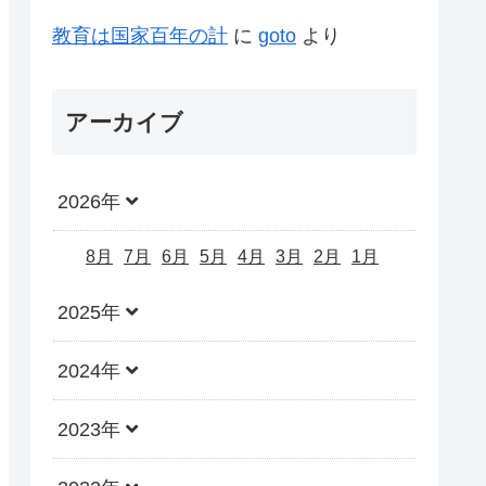
教育は国家百年の計
に
goto
より
アーカイブ
2026年
8月
7月
6月
5月
4月
3月
2月
1月
2025年
2024年
2023年