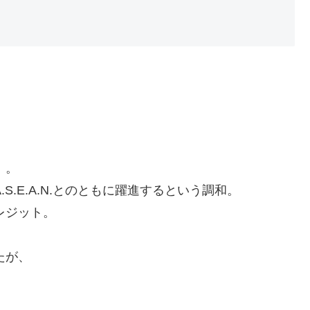
）。
.E.A.N.とのともに躍進するという調和。
レジット。
たが、