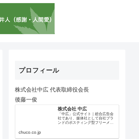
プロフィール
株式会社中広 代表取締役会長
後藤一俊
株式会社 中広
「中広」公式サイト｜総合広告会
社であり、媒体社として自社ブラ
ンドのポスティング型フリーメデ
ィア、ハッピーメディア®『地域み
っちゃく生活情報誌®』を全国で
chuco.co.jp
1100万部以上展開しています。