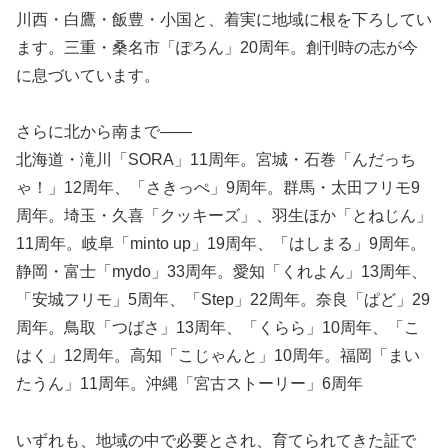
川西・白鷹・飯豊・小国と、着実に地域に根を下ろしてい
ます。三重・桑名市「ぽろん」20周年。創刊時の志が今
に息づいています。
さらに北から南まで――
北海道・滝川「SORA」11周年。宮城・石巻「んだっち
ゃ！」12周年、「さきっぺ」9周年。群馬・太田フリモ9
周年。埼玉・久喜「クッキーズ」、羽生ほか「とねじん」
11周年。岐阜「minto up」19周年、「はしまる」9周年。
静岡・富士「mydo」33周年。愛知「くれよん」13周年、
「安城フリモ」5周年、「Step」22周年。奈良「ぱど」29
周年。鳥取「つばさ」13周年、「くらら」10周年、「こ
はく」12周年。高知「こじゃんと」10周年。福岡「まい
たうん」11周年。沖縄「宮古ストーリー」6周年
いずれも、地域の中で必要とされ、育てられてきた証で