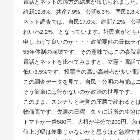
電話とネットの両方の結果が報じられました。電話
維新12.6%、共産7.9%、公明6.3%、国民2.8
ネット調査では、自民17.0%、維新7.2%、公明4
れいわ2.2%、となっています。社民党がどちら
申し上げて良いのか・・・政党要件の最低ライ
55年体制の崩壊です。その意味ではこの参院
電話とネットを比べてみますと、立憲・電話で
低い3,5%です。投票率の高い高齢者が多い
この調査データを見て、自民・公明の与党は
そう簡単には行かないのが政治の世界です。
このまま、スンナリと与党の圧勝で終わると
物価高です。先週の日曜、久々に近所の生協
トマトが一袋580円、大根が半分で200円、
値上げ幅は便乗じゃないかと思うほど急増で