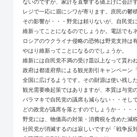
ないのですが、家計を直撃する値上げに会計
レジで一応に眉にシワが寄ります。庶民の鬱
その影響が・・・野党は頼りないが、自民党
維新ってことになるのでしょうか。電話でも
ロシアのウクライナ侵略の恐怖は野党支持は
やはり維新ってことになるのでしょうか。
維新には自民党不満の受け皿以上なって貰わ
政府は都道府県による観光割引キャンペーン
全国に広げるようです。その財源は使い残した
観光需要喚起策ではありますが、本質は与党
バラマキで自民党の議席も減らない・・そし
どの政党が議席を落とすのでしょうか・・・
野党には、物価高の対策・消費税を含めた減
社民党が消滅するのは寂しいですが「戦争反