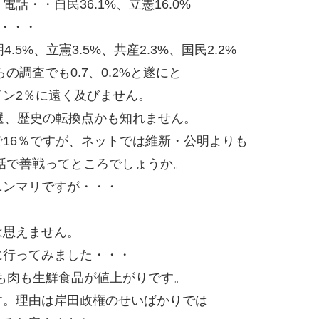
・・自民36.1%、立憲16.0%
%・・・
.5%、立憲3.5%、共産2.3%、国民2.2%
の調査でも0.7、0.2%と遂にと
ン2％に遠く及びません。
選、歴史の転換点かも知れません。
16％ですが、ネットでは維新・公明よりも
電話で善戦ってところでしょうか。
ニンマリですが・・・
は思えません。
に行ってみました・・・
魚も肉も生鮮食品が値上がりです。
す。理由は岸田政権のせいばかりでは