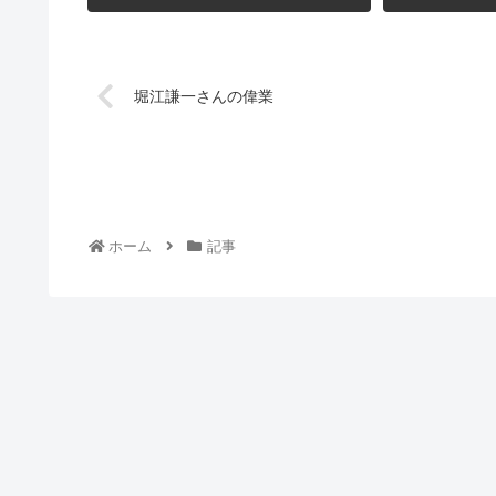
堀江謙一さんの偉業
ホーム
記事