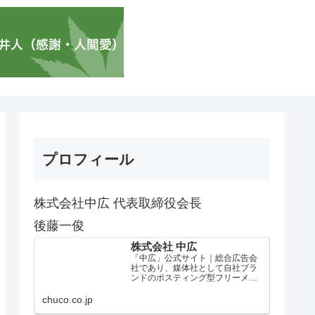
プロフィール
株式会社中広 代表取締役会長
後藤一俊
株式会社 中広
「中広」公式サイト｜総合広告会
社であり、媒体社として自社ブラ
ンドのポスティング型フリーメデ
ィア、ハッピーメディア®『地域み
っちゃく生活情報誌®』を全国で
chuco.co.jp
1100万部以上展開しています。