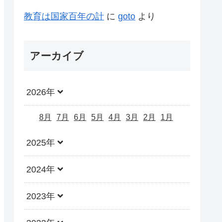
教育は国家百年の計
に
goto
より
アーカイブ
2026年
8月
7月
6月
5月
4月
3月
2月
1月
2025年
2024年
2023年