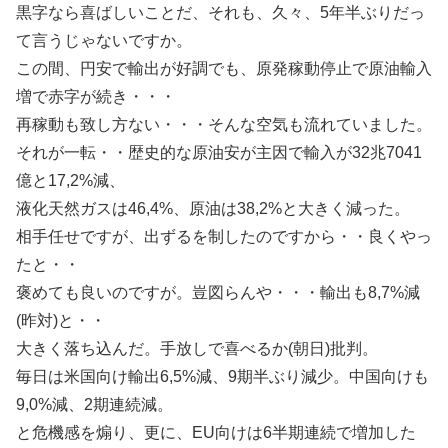
黒字なら喜ばしいことだ、それも、久々、5年半ぶりだっ
て言うじゃないですか。
この間、円安で輸出が好調でも、原発稼動停止で原油輸入
増で赤字が続き・・・
再稼動も致し方ない・・・そんな空気も流れていました。
それが一転・・歴史的な原油安が主因で輸入が32兆7041
億と17,2%減、
液化天然ガスは46,4%、原油は38,2%と大きく減った。
相手任せですが、出ずるを制したのですから・・良くやっ
たと・・
褒めても良いのですが。豈図らんや・・・輸出も8,7%減
(昨対)と・・
大きく落ち込んだ。手放しで喜べるか(朝日)批判。
毎日は米国向け輸出6,5%減、9期半ぶり減少。中国向けも
9,0%減、2期連続減。
と危機感を煽り、更に、EU向けは6半期連続で増加した